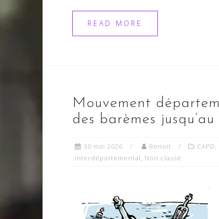
READ MORE
Mouvement départemen
des barèmes jusqu’au 
30 mai 2026
Benoit
CAPD
,
interdépartemental
,
Non classé