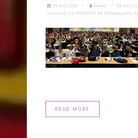
25 mai 2026
Samia
AVS EV
Inclusion
,
Le SNUDI-FO 94
,
Remplaçants
,
R
READ MORE