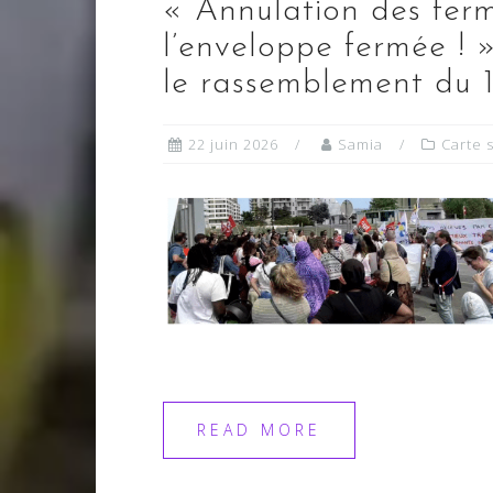
« Annulation des ferm
l’enveloppe fermée ! 
le rassemblement du 1
22 juin 2026
Samia
Carte 
READ MORE