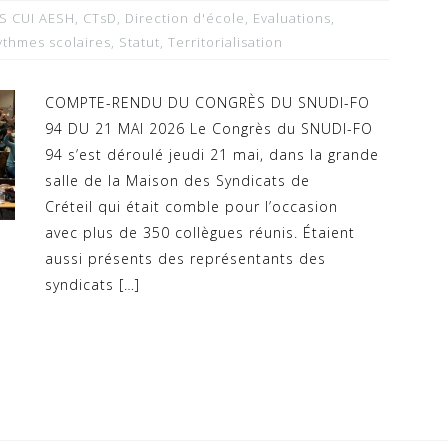
S CUI AESH
,
CTsD
,
Direction d'école
,
Evaluations
,
ythmes scolaires
,
Statut
,
Territorialisation
COMPTE-RENDU DU CONGRÈS DU SNUDI-FO
94 DU 21 MAI 2026 Le Congrès du SNUDI-FO
94 s’est déroulé jeudi 21 mai, dans la grande
salle de la Maison des Syndicats de
Créteil qui était comble pour l’occasion
avec plus de 350 collègues réunis. Étaient
aussi présents des représentants des
syndicats […]