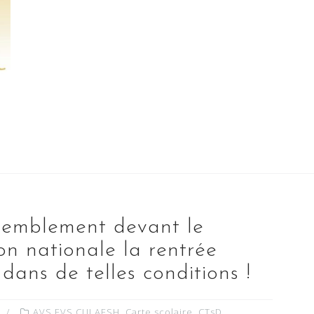
ssemblement devant le
on nationale la rentrée
dans de telles conditions !
AVS EVS CUI AESH
,
Carte scolaire
,
CTsD
,