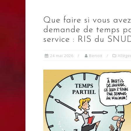
Que faire si vous ave
demande de temps par
service : RIS du SNU
24 mai 2026
Benoit
Allège