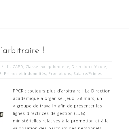
arbitraire !
CAPD
,
Classe exceptionnelle
,
Direction d'école
,
R
,
Primes et indemnités
,
Promotions
,
Salaire/Primes
PPCR : toujours plus d’arbitraire ! La Direction
académique a organisé, jeudi 28 mars, un
« groupe de travail » afin de présenter les
lignes directrices de gestion (LDG)
ministérielles relatives à la promotion et à la
valorisation des parcours des personnels