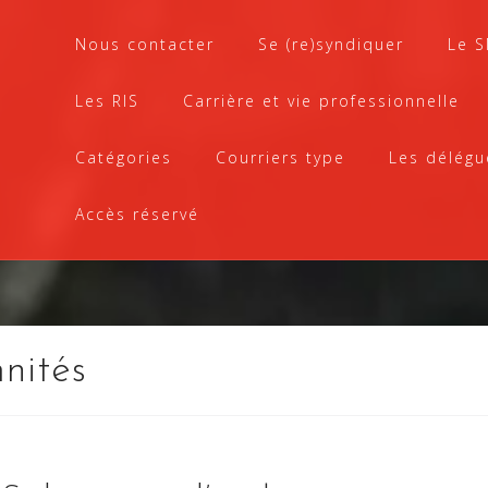
Nous contacter
Se (re)syndiquer
Le 
Les RIS
Carrière et vie professionnelle
Catégories
Courriers type
Les délégu
Accès réservé
nités