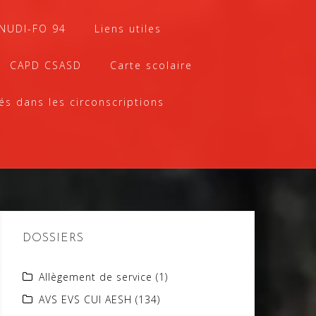
SNUDI-FO 94
Liens utiles
CAPD CSASD
Carte scolaire
és dans les circonscriptions
DOSSIERS
Allègement de service
(1)
AVS EVS CUI AESH
(134)