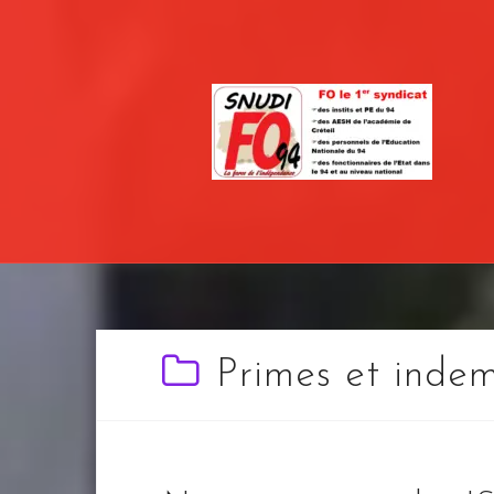
Skip
to
content
Primes et indem