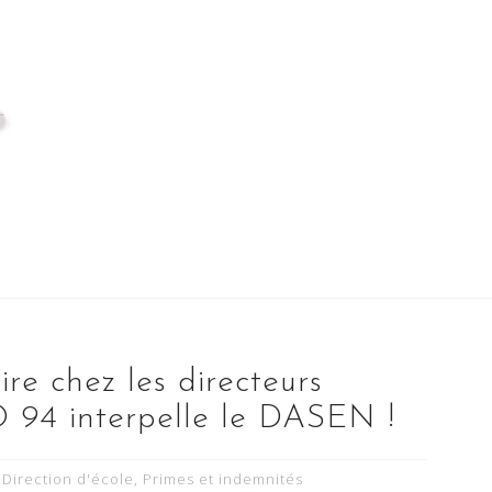
ire chez les directeurs
O 94 interpelle le DASEN !
Direction d'école
,
Primes et indemnités