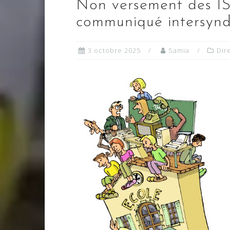
Non versement des ISS
communiqué intersynd
3 octobre 2025
Samia
Dir