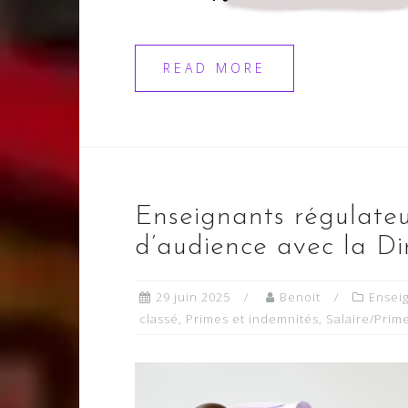
READ MORE
Enseignants régulate
d’audience avec la D
29 juin 2025
Benoit
Ensei
classé
,
Primes et indemnités
,
Salaire/Prim