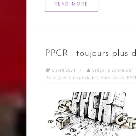
READ MORE
PPCR : toujours plus d’
6 avril 2024
Grégoire Schneider
Enseignement spécialisé
,
Hors classe
,
PPC