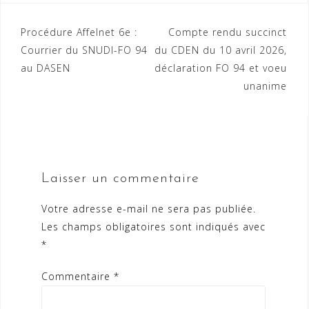
Navigation
Procédure Affelnet 6e :
Compte rendu succinct
Courrier du SNUDI-FO 94
du CDEN du 10 avril 2026,
de
au DASEN
déclaration FO 94 et voeu
l’article
unanime
Laisser un commentaire
Votre adresse e-mail ne sera pas publiée.
Les champs obligatoires sont indiqués avec
*
Commentaire
*