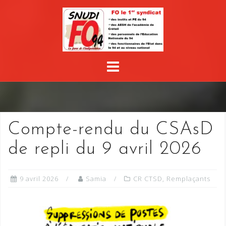
Skip
to
content
Compte-rendu du CSAsD
de repli du 9 avril 2026
9 avril 2026
Samia
CR CTSD
,
Remplaçants