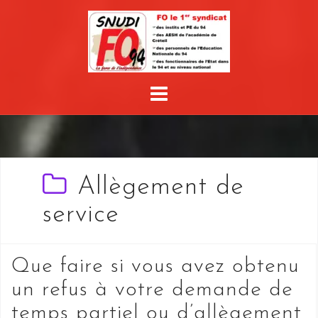
Skip
to
content
Allègement de
service
Que faire si vous avez obtenu
un refus à votre demande de
temps partiel ou d’allègement