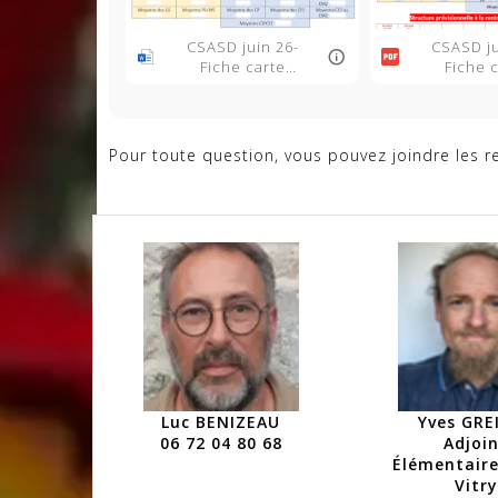
CSASD juin 26-
CSASD ju
Fiche carte
Fiche 
scolaire.docx
scolair
Pour toute question, vous pouvez joindre les 
Luc BENIZEAU
Yves GRE
06 72 04 80 68
Adjoi
Élémentaire
Vitry