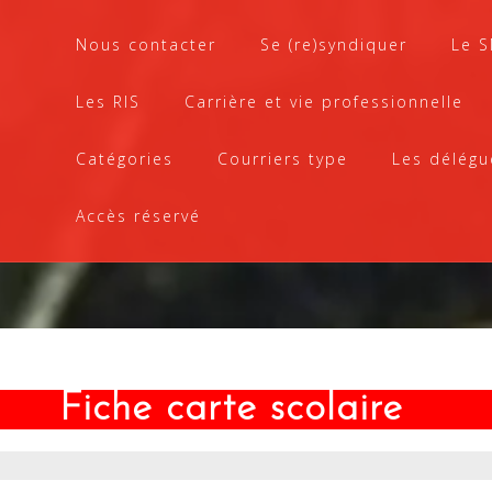
Nous contacter
Se (re)syndiquer
Le 
Les RIS
Carrière et vie professionnelle
Catégories
Courriers type
Les délégu
Accès réservé
Fiche carte scolaire