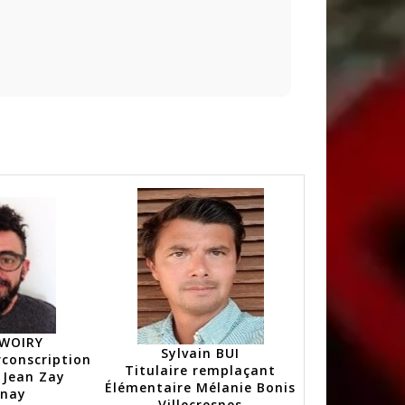
 WOIRY
Sylvain BUI
rconscription
Titulaire remplaçant
 Jean Zay
Élémentaire Mélanie Bonis
enay
Villecresnes