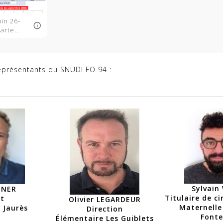
in 26-
carte
e.pdf
représentants du SNUDI FO 94 :
Sylvain
INER
Titulaire de ci
nt
Olivier LEGARDEUR
Maternelle
 Jaurès
Direction
Font
Élémentaire Les Guiblets