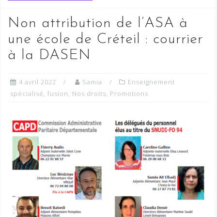
Non attribution de l’ASA à
une école de Créteil : courrier
à la DASEN
4 avril 2022
Samia
Enseignement
spécialisé
,
fusion
,
Nos droits
,
Promotions