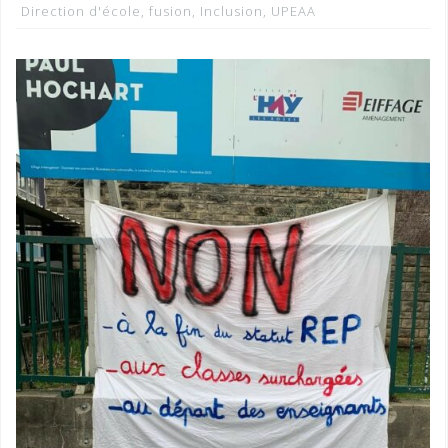
Direction d'école
,
fusion
,
Inclusion
,
UPEAA