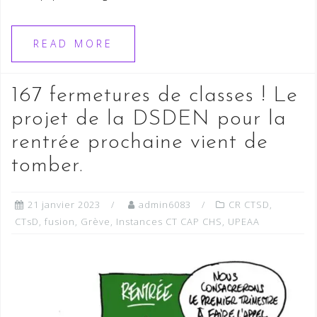
READ MORE
167 fermetures de classes ! Le
projet de la DSDEN pour la
rentrée prochaine vient de
tomber.
21 janvier 2023
admin6083
CR CTSD
,
CTsD
,
fusion
,
Grève
,
Instances CT CAP CHS
,
UPEAA