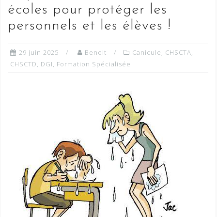
écoles pour protéger les
personnels et les élèves !
29 juin 2025
Benoit
Canicule
,
CHSCTA
,
CHSCTD
,
DGI
,
Formation Spécialisée