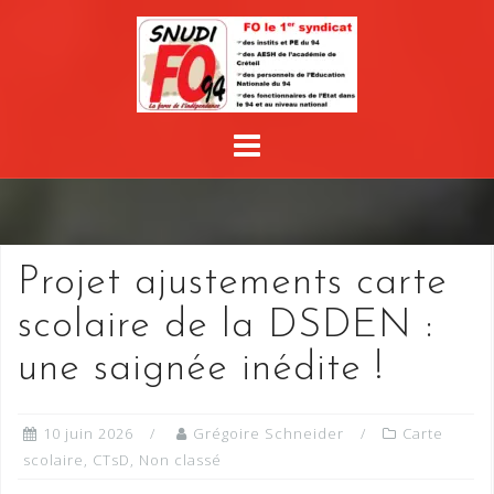
Skip
to
content
Projet ajustements carte
scolaire de la DSDEN :
une saignée inédite !
10 juin 2026
Grégoire Schneider
Carte
scolaire
,
CTsD
,
Non classé