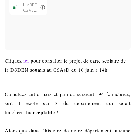
LIVRET
CSASD
JUIN
2026
VERSIO
N GT
(2026.0
6.08).xls
x
Cliquez
ici
pour consulter le projet de carte scolaire de
la DSDEN soumis au CSAsD du 16 juin à 14h.
Cumulées entre mars et juin ce seraient 194 fermetures,
soit 1 école sur 3 du département qui serait
Inacceptable
touchée.
!
Alors que dans l’histoire de notre département, aucune