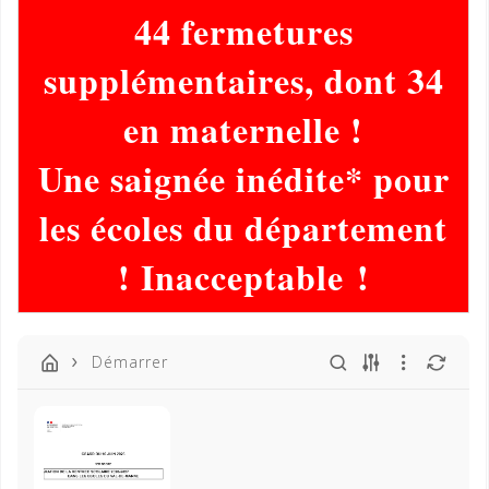
44 fermetures
supplémentaires, dont 34
en maternelle !
Une saignée inédite* pour
les écoles du département
!
Inacceptable
!
Démarrer