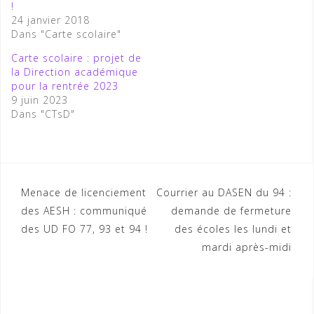
!
24 janvier 2018
Dans "Carte scolaire"
Carte scolaire : projet de
la Direction académique
pour la rentrée 2023
9 juin 2023
Dans "CTsD"
Navigation
Menace de licenciement
Courrier au DASEN du 94 :
des AESH : communiqué
demande de fermeture
de
des UD FO 77, 93 et 94 !
des écoles les lundi et
l’article
mardi après-midi