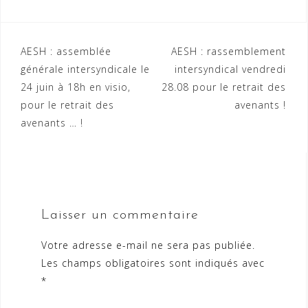
Navigation
AESH : assemblée
AESH : rassemblement
générale intersyndicale le
intersyndical vendredi
de
24 juin à 18h en visio,
28.08 pour le retrait des
l’article
pour le retrait des
avenants !
avenants … !
Laisser un commentaire
Votre adresse e-mail ne sera pas publiée.
Les champs obligatoires sont indiqués avec
*