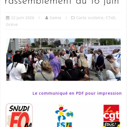
rassemblement du 16 juin
22 juin 2026
Samia
Carte scolaire
,
CTsD
,
Grève
Le communiqué en PDF pour impression