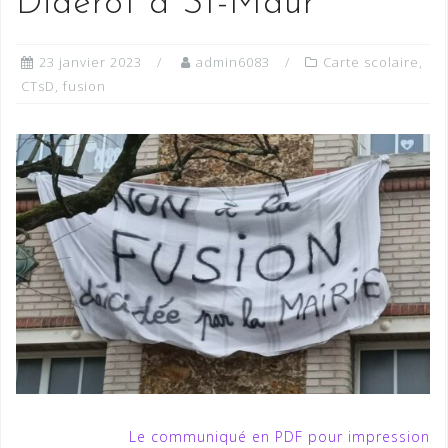
Diderot à St-Maur
23 janvier 2023
admin6083
Carte scolaire
,
CTsD
,
fusion
Le communiqué en PDF pour impression