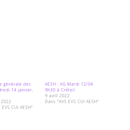
e générale des
AESH : AG Mardi 12/04
redi 14 janvier,
9h30 à Créteil
9 avril 2022
r 2022
Dans "AVS EVS CUI AESH"
S EVS CUI AESH"