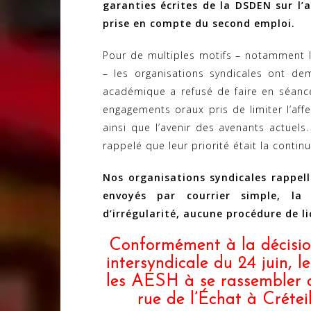
garanties écrites de la DSDEN sur l
prise en compte du second emploi.
Pour de multiples motifs – notamment les
– les organisations syndicales ont de
académique a refusé de faire en séance.
engagements oraux pris de limiter l’a
ainsi que l’avenir des avenants actuel
rappelé que leur priorité était la contin
Nos organisations syndicales rappell
envoyés par courrier simple, la
d’irrégularité, aucune procédure de 
Conformément à la décision
intersyndicale du 24 juin, l
les AESH à se rassembler 
rue de l’Échat à Crétei