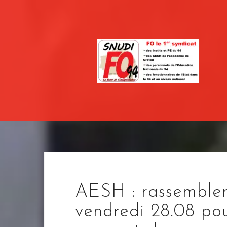
Skip
to
content
AESH : rassemblem
vendredi 28.08 pou