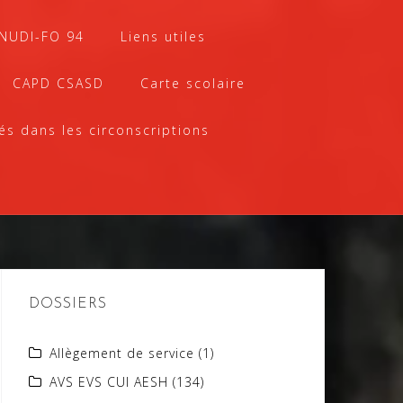
SNUDI-FO 94
Liens utiles
CAPD CSASD
Carte scolaire
és dans les circonscriptions
DOSSIERS
Allègement de service
(1)
AVS EVS CUI AESH
(134)