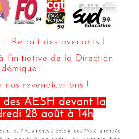
! Retrait des avenants !
l’initiative de la Direction
démique !
e nos revendications !
 des AESH devant la
edi 28 août à 14h
dans les PIAL amenés à devenir des PAS à la rentrée
al un avenant à leur contrat, qui augmente d’une