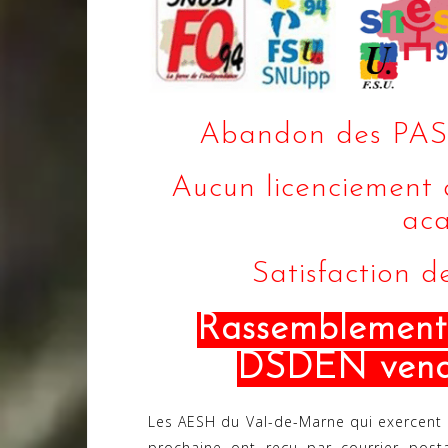
Abandon des PAS 
Aucun licenciement à 
aca
Satisfaction d
Rassemblement
DSDEN vendr
Les AESH du Val-de-Marne qui exercent 
prochaine ont reçu par courrier post