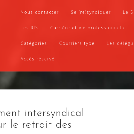
Nous contacter
Se (re)syndiquer
Le 
Les RIS
Carrière et vie professionnelle
Catégories
Courriers type
Les délégu
Accès réservé
ent intersyndical
r le retrait des