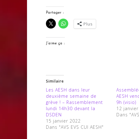
Partager :
Plus
J’aime ça :
Similaire
Les AESH dans leur
Assemblé
deuxième semaine de
AESH vend
grève ! – Rassemblement
9h (visio)
lundi 14h30 devant la
12 janvie
DSDEN
Dans "AV
15 janvier 2022
Dans "AVS EVS CUI AESH"