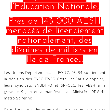
l’Education Nationale,
Près de 143 000 AESH
menacés de licenciement
nationalement, des
dizaines de milliers en
Ile-de-France…
Les Unions Départementales FO 77, 93, 94 soutiennent
la décision des FNEC FP-FO Créteil et Paris d’appeler,
leurs syndicats SNUDI-FO et SNFOLC, les AESH à la
grève le 9 juin et à manifester au Ministère RDV14h
métro Solférino.
Dans tous nos départements, la mise en place des