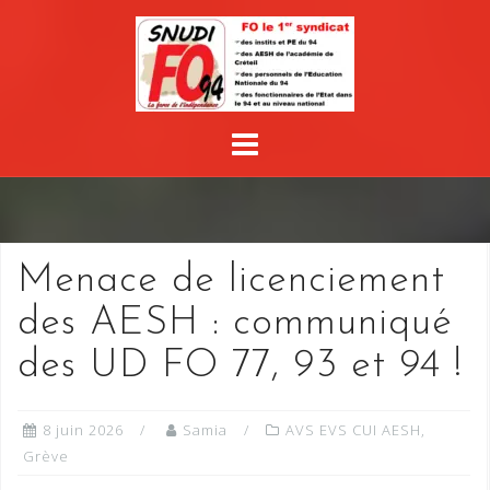
Skip
to
content
Menace de licenciement
des AESH : communiqué
des UD FO 77, 93 et 94 !
8 juin 2026
Samia
AVS EVS CUI AESH
,
Grève