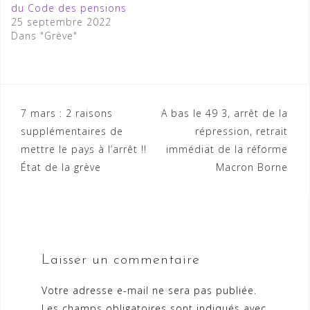
du Code des pensions
25 septembre 2022
Dans "Grève"
Navigation
7 mars : 2 raisons
A bas le 49 3, arrêt de la
supplémentaires de
répression, retrait
de
mettre le pays à l’arrêt !!
immédiat de la réforme
l’article
État de la grève
Macron Borne
Laisser un commentaire
Votre adresse e-mail ne sera pas publiée.
Les champs obligatoires sont indiqués avec