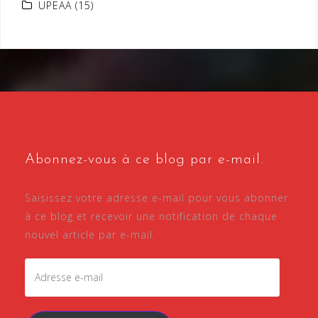
UPEAA
(15)
Abonnez-vous à ce blog par e-mail.
Saisissez votre adresse e-mail pour vous abonner
à ce blog et recevoir une notification de chaque
nouvel article par e-mail.
Adresse
e-
mail