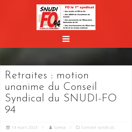
Skip
to
content
Retraites : motion
unanime du Conseil
Syndical du SNUDI-FO
94
14 mars 2023
Samia
Conseil syndical
,