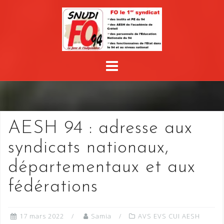
Skip
to
content
AESH 94 : adresse aux
syndicats nationaux,
départementaux et aux
fédérations
17 mars 2022
Samia
AVS EVS CUI AESH