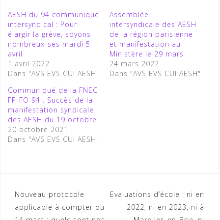
AESH du 94 communiqué
Assemblée
intersyndical : Pour
intersyndicale des AESH
élargir la grève, soyons
de la région parisienne
nombreux-ses mardi 5
et manifestation au
avril
Ministère le 29 mars
1 avril 2022
24 mars 2022
Dans "AVS EVS CUI AESH"
Dans "AVS EVS CUI AESH"
Communiqué de la FNEC
FP-FO 94 : Succès de la
manifestation syndicale
des AESH du 19 octobre
20 octobre 2021
Dans "AVS EVS CUI AESH"
Navigation
Nouveau protocole
Evaluations d’école : ni en
applicable à compter du
2022, ni en 2023, ni à
de
14 mars : quels sont nos
Marolles-en-Brie, ni