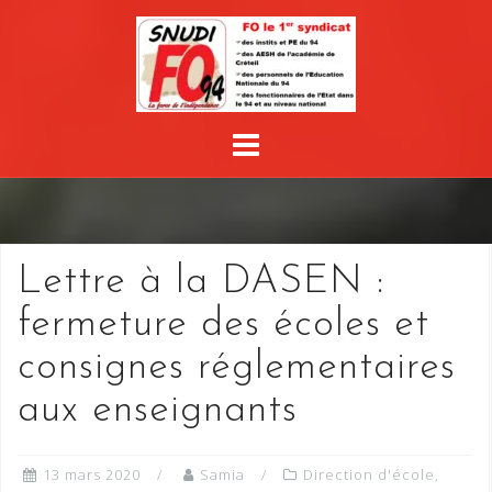
Skip
to
content
Lettre à la DASEN :
fermeture des écoles et
consignes réglementaires
aux enseignants
13 mars 2020
Samia
Direction d'école
,