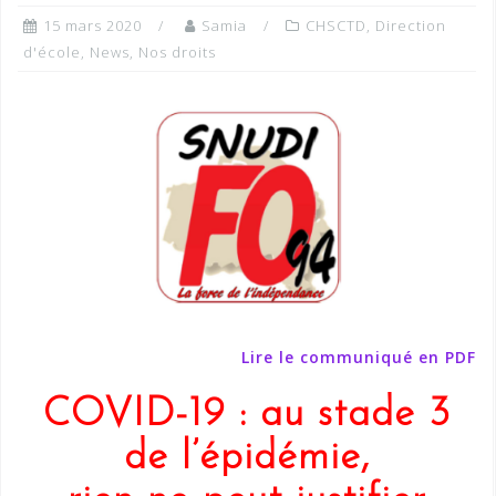
15 mars 2020
Samia
CHSCTD
,
Direction
d'école
,
News
,
Nos droits
Lire le communiqué en PDF
COVID-19 : au stade 3
de l’épidémie,