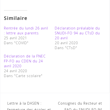
Similaire
Rentrée du lundi 26 avril
Déclaration préalable du
: lettre aux parents
SNUDI-FO 94 au CTsD du
25 avril 2021
20 avril
Dans "COVID"
20 avril 2020
Dans "CTsD"
Déclaration de la FNEC
FP-FO au CDEN du 24
avril 2020
24 avril 2020
Dans "Carte scolaire"
Navigation
Lettre à la DASEN :
Consignes du Recteur et
fermeture des écoles et
FAQ du SNUDI-FO 94