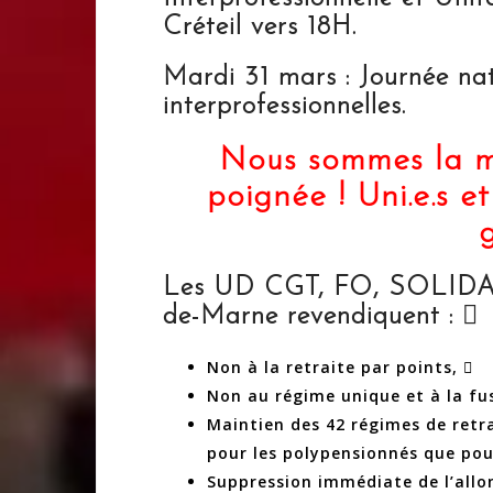
Créteil vers 18H.
Mardi 31 mars : Journée nat
interprofessionnelles.
Nous sommes la ma
poignée ! Uni.e.s et
Les UD CGT, FO, SOLIDAI
de-Marne revendiquent : 
Non à la retraite par points, 
Non au régime unique et à la fu
Maintien des 42 régimes de retr
pour les polypensionnés que pour
Suppression immédiate de l’allo