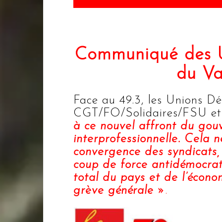
Communiqué des U
du Va
Face au 49.3, les Unions D
CGT/FO/Solidaires/FSU 
à ce nouvel affront du gou
interprofessionnelle. Cela n
convergence des syndicats, 
coup de force antidémocrat
total du pays et de l’écono
grève générale »
.