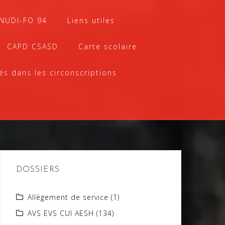
SNUDI-FO 94
Liens utiles
CAPD CSASD
Carte scolaire
és dans les circonscriptions
DOSSIERS
Allègement de service
(1)
AVS EVS CUI AESH
(134)