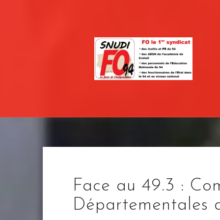
Skip
to
content
Face au 49.3 : Co
Départementales 