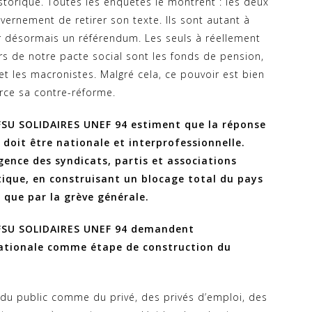
storique. Toutes les enquêtes le montrent : les deux
ernement de retirer son texte. Ils sont autant à
r désormais un référendum. Les seuls à réellement
ers de notre pacte social sont les fonds de pension,
t les macronistes. Malgré cela, ce pouvoir est bien
orce sa contre-réforme.
SU SOLIDAIRES UNEF 94 estiment que la réponse
doit être nationale et interprofessionnelle.
rgence des syndicats, partis et associations
ique, en construisant un blocage total du pays
 que par la grève générale.
FSU SOLIDAIRES UNEF 94 demandent
nationale comme étape de construction du
 du public comme du privé, des privés d’emploi, des