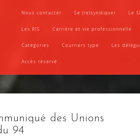
Nous contacter
Se (re)syndiquer
Le 
Les RIS
Carrière et vie professionnelle
Catégories
Courriers type
Les délégu
Accès réservé
mmuniqué des Unions
du 94