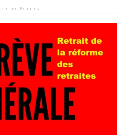
,
Interpro
,
Retraites