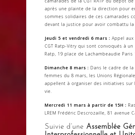
camarades de la CGT RATP du dépôt de b
après une plainte de la direction pour en
sommes solidaires de ces camarades com
devant la justice pour avoir combattu la
Jeudi 5 et vendredi 6 mars :
Appel aux 
CGT Ratp-Vitry qui sont convoqués à un c
Ratp, 19 place de Lachambeaudie Paris
Dimanche 8 mars :
Dans le cadre de la 
femmes du 8 mars, les Unions Régional
appellent à organiser des initiatives s
vie.
Mercredi 11 mars à partir de 15H :
Ras
LREM Frédéric Descrozaille, 81 avenue C
Suivie d’une
Assemblée Gén
Interprofessionnelle et Unit