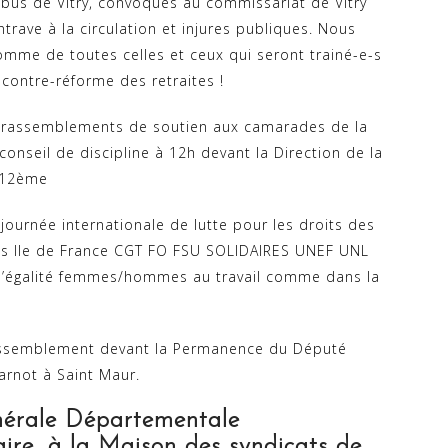
us de Vitry, convoqués au commissariat de Vitry
trave à la circulation et injures publiques. Nous
me de toutes celles et ceux qui seront trainé-e-s
 contre-réforme des retraites !
rassemblements de soutien aux camarades de la
onseil de discipline à 12h devant la Direction de la
 12ème
journée internationale de lutte pour les droits des
es Ile de France CGT FO FSU SOLIDAIRES UNEF UNL
ur l’égalité femmes/hommes au travail comme dans la
semblement devant la Permanence du Député
arnot à Saint Maur.
érale Départementale
aire, à la Maison des syndicats de