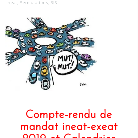
Ineat
,
Permutations
,
RIS
Compte-rendu de
mandat ineat-exeat