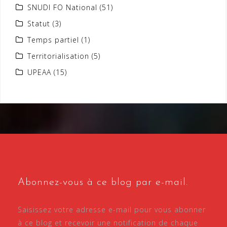
SNUDI FO National
(51)
Statut
(3)
Temps partiel
(1)
Territorialisation
(5)
UPEAA
(15)
Abonnez-vous à ce blog par e-mail.
Saisissez votre adresse e-mail pour vous abonner
à ce blog et recevoir une notification de chaque