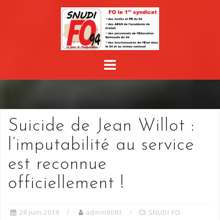
Skip
to
content
Suicide de Jean Willot :
l’imputabilité au service
est reconnue
officiellement !
28 juin 2019
admin6083
SNUDI FO