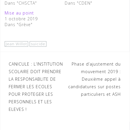
Dans "CHSCTA"
Dans "CDEN"
Mise au point
1 octobre 2019
Dans "Grève"
Jean Willot
suicide
Navigation
CANICULE : L’INSTITUTION
Phase d’ajustement du
SCOLAIRE DOIT PRENDRE
mouvement 2019 :
de
LA RESPONSABLITE DE
Deuxième appel à
l’article
FERMER LES ECOLES
candidatures sur postes
POUR PROTEGER LES
particuliers et ASH
PERSONNELS ET LES
ELEVES !