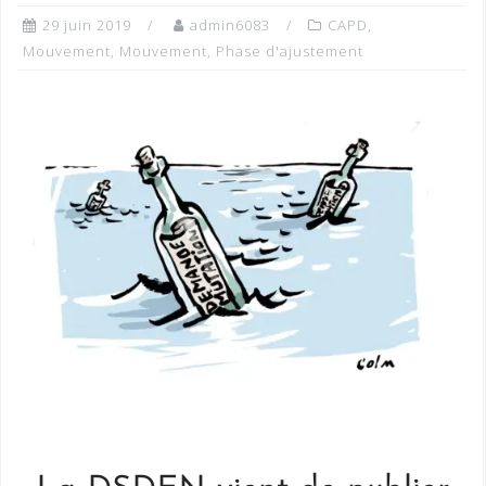
29 juin 2019
admin6083
CAPD
,
Mouvement
,
Mouvement
,
Phase d'ajustement