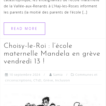
de la Vallée-aux-Renards à L’Haÿ-les-Roses informent
les parents (la moitié des parents de l’école […]
READ MORE
Choisy-le-Roi : l’école
maternelle Mandela en grève
vendredi 13 !
10 septembre 2024
Samia
Communes et
circonscriptions
,
CTsD
,
Grève
,
Inclusion