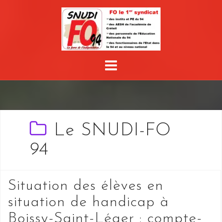
Skip
to
content
Le SNUDI-FO
94
Situation des élèves en
situation de handicap à
Boissy-Saint-Léger : compte-