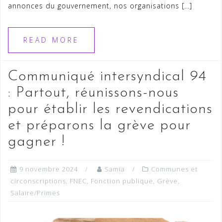
annonces du gouvernement, nos organisations […]
READ MORE
Communiqué intersyndical 94
: Partout, réunissons-nous
pour établir les revendications
et préparons la grève pour
gagner !
9 novembre 2024
Samia
Communes et
circonscriptions
,
FNEC
,
Fonction publique
,
Grève
,
Salaire/Primes