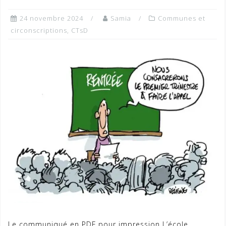
24 novembre 2024
Samia
Communes et
circonscriptions
,
CTsD
Le communiqué en PDF pour impression L’école