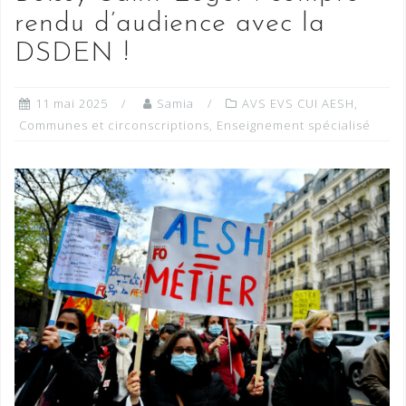
rendu d’audience avec la
DSDEN !
11 mai 2025
Samia
AVS EVS CUI AESH
,
Communes et circonscriptions
,
Enseignement spécialisé