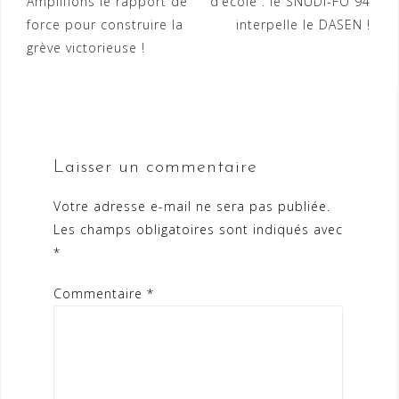
Amplifions le rapport de
d’école : le SNUDI-FO 94
l’article
force pour construire la
interpelle le DASEN !
grève victorieuse !
Laisser un commentaire
Votre adresse e-mail ne sera pas publiée.
Les champs obligatoires sont indiqués avec
*
Commentaire
*