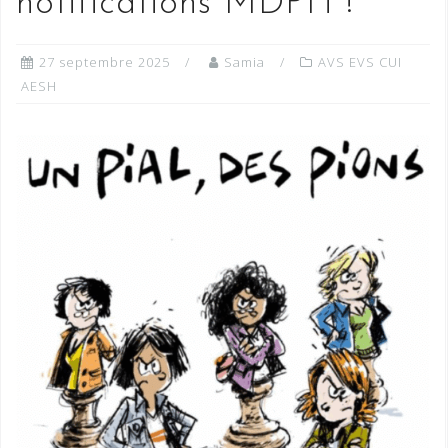
notifications MDPH !
27 septembre 2025
Samia
AVS EVS CUI
AESH