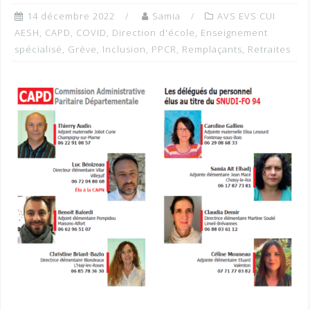
14 décembre 2022
Samia
AVS EVS CUI
AESH
,
CAPD
,
COVID
,
Direction d'école
,
Enseignement
spécialisé
,
Grève
,
Inclusion
,
PPCR
,
Remplaçants
,
Retraites