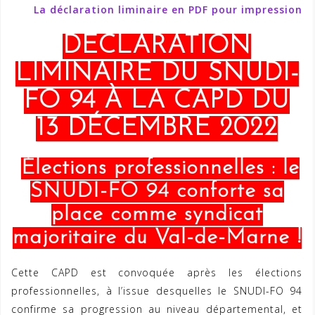
La déclaration liminaire en PDF pour impression
DÉCLARATION
LIMINAIRE DU SNUDI-
FO 94
À LA CAPD DU
13 DÉCEMBRE 2022
Élections professionnelles : le
SNUDI-FO 94 conforte sa
place comme syndicat
majoritaire du Val-de-Marne !
Cette CAPD est convoquée après les élections
professionnelles, à l’issue desquelles le SNUDI-FO 94
confirme sa progression au niveau départemental, et