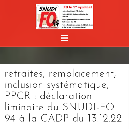
Skip
to
content
retraites, remplacement,
inclusion systématique,
PPCR : déclaration
liminaire du SNUDI-FO
94 à la CADP du 13.12.22