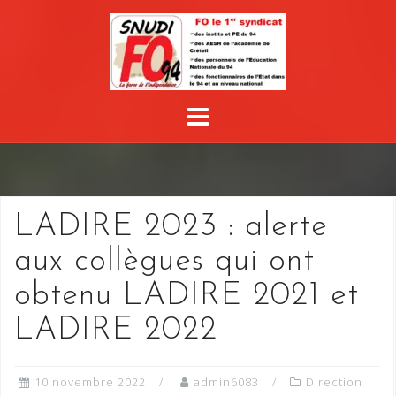
Skip
to
content
LADIRE 2023 : alerte
aux collègues qui ont
obtenu LADIRE 2021 et
LADIRE 2022
10 novembre 2022
admin6083
Direction