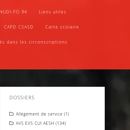
SNUDI-FO 94
Liens utiles
CAPD CSASD
Carte scolaire
és dans les circonscriptions
DOSSIERS
Allègement de service
(1)
AVS EVS CUI AESH
(134)