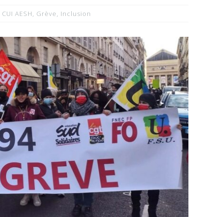
 CUI AESH
,
Grève
,
Inclusion