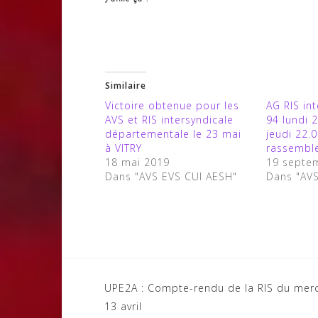
Similaire
Victoire obtenue pour les
AG RIS in
AVS et RIS intersyndicale
94 lundi 2
départementale le 23 mai
jeudi 22.
à VITRY
rassembl
18 mai 2019
19 septe
Dans "AVS EVS CUI AESH"
Dans "AV
Navigation
UPE2A : Compte-rendu de la RIS du mer
13 avril
de