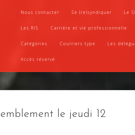
Nous contacter
Se (re)syndiquer
Le 
Les RIS
Carrière et vie professionnelle
Catégories
Courriers type
Les délégu
Accès réservé
emblement le jeudi 12