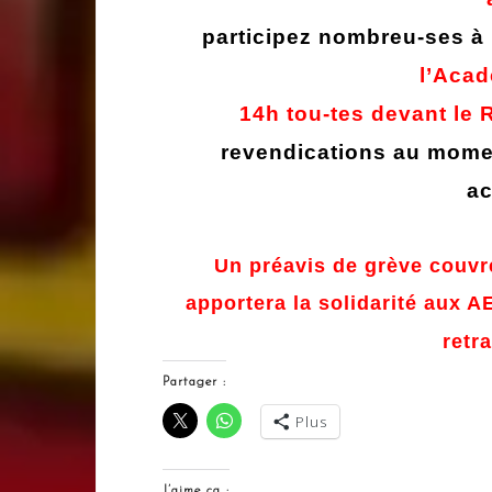
participez nombreu-ses à 
l’Acad
14h
tou-tes devant le 
revendications au moment
a
Un préavis de grève couvre
apportera la solidarité aux 
retr
Partager :
Plus
J’aime ça :