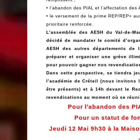
• l’abandon des PIAL et l’affectation des
• le versement de la prime REP/REP+ aux
prioritaire renforcée.
L’assemblée des AESH du Val-de-Ma
décidé de mandater le comité d’organi
AESH des autres départements de la
préparer et organiser une grève illi
pour pouvoir gagner nos revendicatio
Dans cette perspective, se tiendra j
l’académie de Créteil (nous invitons 
être présents) et à 14h devant le Re
revendications au moment où se réunir
Pour l’abandon des PIA
Pour un statut de fon
Jeudi 12 Mai 9h30 à la Maiso