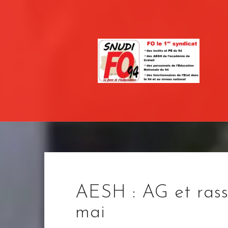
Skip
to
content
AESH : AG et rass
mai