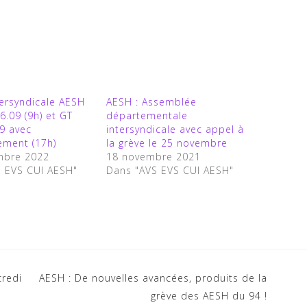
tersyndicale AESH
AESH : Assemblée
6.09 (9h) et GT
départementale
09 avec
intersyndicale avec appel à
ement (17h)
la grève le 25 novembre
mbre 2022
18 novembre 2021
S EVS CUI AESH"
Dans "AVS EVS CUI AESH"
credi
AESH : De nouvelles avancées, produits de la
grève des AESH du 94 !