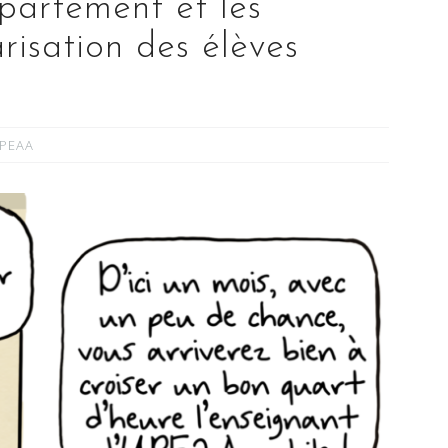
artement et les
risation des élèves
PEAA