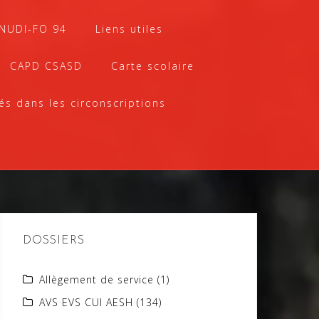
SNUDI-FO 94
Liens utiles
CAPD CSASD
Carte scolaire
és dans les circonscriptions
DOSSIERS
Allègement de service
(1)
AVS EVS CUI AESH
(134)