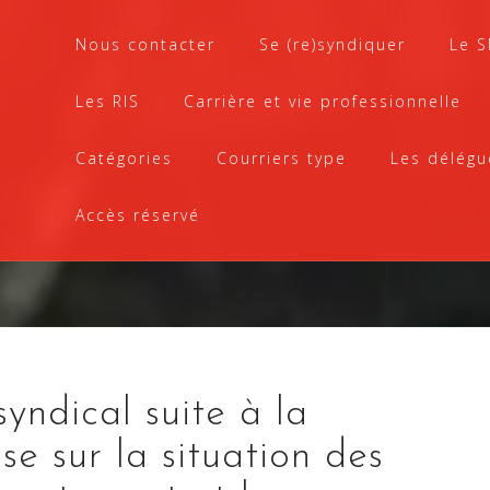
Nous contacter
Se (re)syndiquer
Le 
Les RIS
Carrière et vie professionnelle
Catégories
Courriers type
Les délégu
Accès réservé
ndical suite à la
se sur la situation des