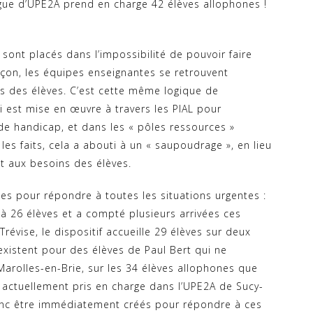
gue d’UPE2A prend en charge 42 élèves allophones !
s sont placés dans l’impossibilité de pouvoir faire
açon, les équipes enseignantes se retrouvent
s des élèves. C’est cette même logique de
i est mise en œuvre à travers les PIAL pour
e handicap, et dans les « pôles ressources »
s faits, cela a abouti à un « saupoudrage », en lieu
t aux besoins des élèves.
es pour répondre à toutes les situations urgentes :
à 26 élèves et a compté plusieurs arrivées ces
Trévise, le dispositif accueille 29 élèves sur deux
 existent pour des élèves de Paul Bert qui ne
Marolles-en-Brie, sur les 34 élèves allophones que
t actuellement pris en charge dans l’UPE2A de Sucy-
onc être immédiatement créés pour répondre à ces