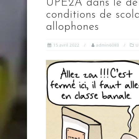
UPE2A dans le dép
conditions de scola
allophones
15 avril 2022
admin6083
U