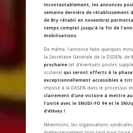
Incontestablement, les annonces posi
semaine dernière de rétablissement d
de Bry rétabli en novembre) permett
temps complet jusqu’à la fin de l’ann
mobilisations
.
De même, l’annonce faite quelques minu
la Secrétaire Générale de la DSDEN, de
prochaine
(et d’éventuels postes supplém
scolaire)
qui seront offerts à la pha
exceptionnellement accessibles à titr
imposé à la DASEN dans le processus e
clairement d’une victoire à mettre au
l’unité avec le SNUDI-FO 94 et le SNU
d’élèves !
Néanmoins, les organisations syndicales e
malheureusement trop tard pour toute u