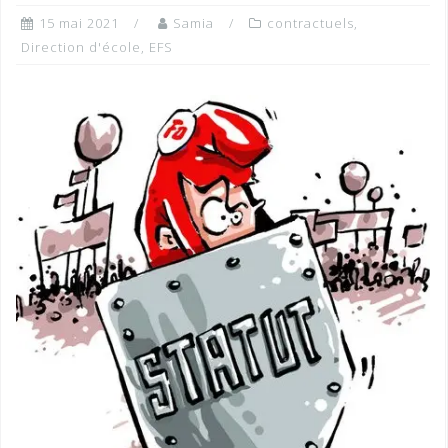
15 mai 2021
Samia
contractuels
,
Direction d'école
,
EFS