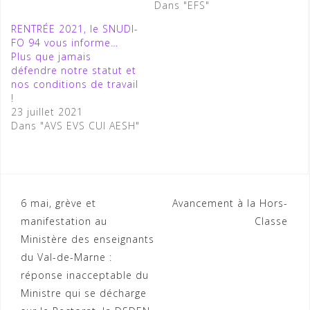
Dans "EFS"
RENTRÉE 2021, le SNUDI-
FO 94 vous informe…
Plus que jamais
défendre notre statut et
nos conditions de travail
!
23 juillet 2021
Dans "AVS EVS CUI AESH"
Navigation
6 mai, grève et
Avancement à la Hors-
manifestation au
Classe
de
Ministère des enseignants
l’article
du Val-de-Marne :
réponse inacceptable du
Ministre qui se décharge