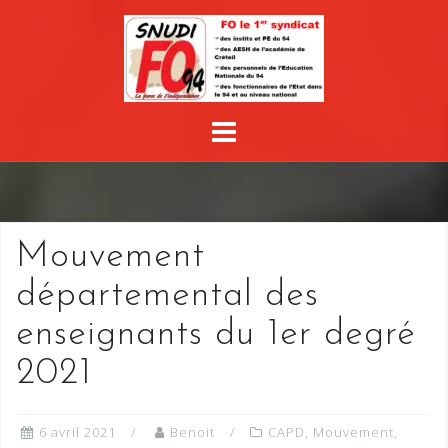
Skip
to
content
Mouvement
départemental des
enseignants du 1er degré
2021
6 avril 2021
Benoit
CAPD
,
Mouvement
,