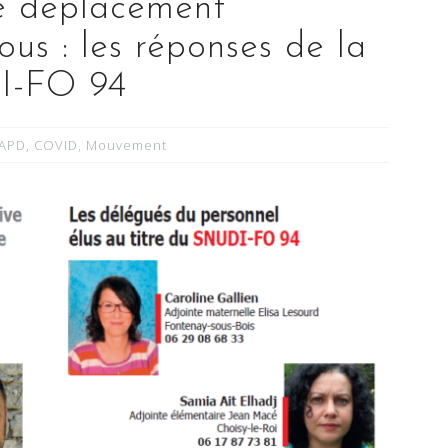
de déplacement
ous : les réponses de la
-FO 94
APD
,
COVID
,
Mouvement