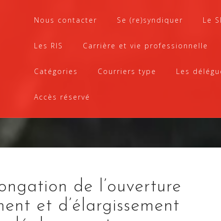
Nous contacter
Se (re)syndiquer
Le 
Les RIS
Carrière et vie professionnelle
Catégories
Courriers type
Les délégu
Accès réservé
ngation de l’ouverture
ent et d’élargissement