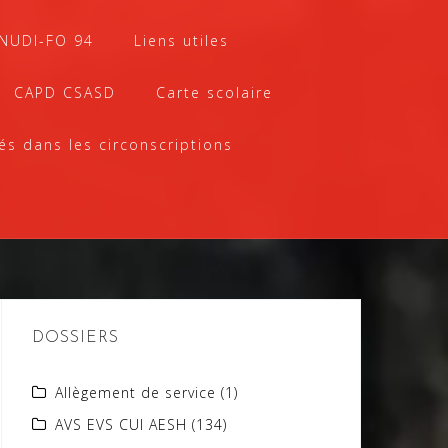
SNUDI-FO 94
Liens utiles
CAPD CSASD
Carte scolaire
és dans les circonscriptions
DOSSIERS
Allègement de service
(1)
AVS EVS CUI AESH
(134)