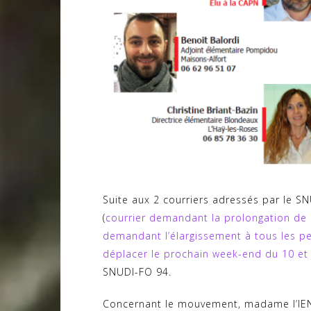
Suite aux 2 courriers adressés par le 
(
courrier demandant la prolongation de
demandant l’élargissement à tous les p
déplacer le prochain week-end du 10 et 
SNUDI-FO 94.
Concernant le mouvement, madame l’IEN