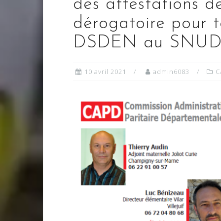
des attestations 
dérogatoire pour t
DSDEN au SNUDI
10 avril 2021
admin6083
C