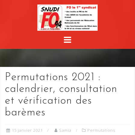
Skip
to
content
Permutations 2021 :
calendrier, consultation
et vérification des
barèmes
15 janvier 2021
Samia
Permutations