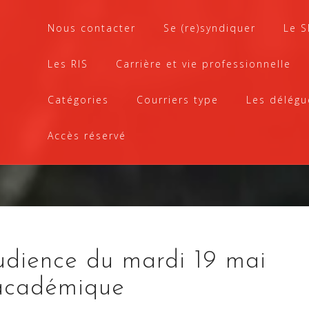
Nous contacter
Se (re)syndiquer
Le 
Les RIS
Carrière et vie professionnelle
Catégories
Courriers type
Les délégu
Accès réservé
dience du mardi 19 mai
 académique