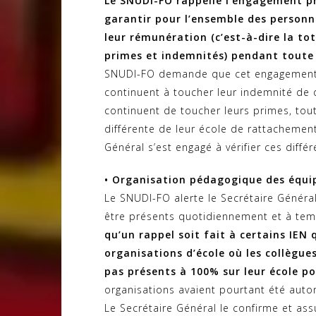
Le SNUDI-FO rappelle l’engagement pr
garantir pour l’ensemble des personne
leur rémunération (c’est-à-dire la to
primes et indemnités) pendant toute l
SNUDI-FO demande que cet engagement s
continuent à toucher leur indemnité de d
continuent de toucher leurs primes, to
différente de leur école de rattachement
Général s’est engagé à vérifier ces différ
• Organisation pédagogique des équi
Le SNUDI-FO alerte le Secrétaire Généra
être présents quotidiennement et à temp
qu’un rappel soit fait à certains IEN
organisations d’école où les collègu
pas présents à 100% sur leur école po
organisations avaient pourtant été auto
Le Secrétaire Général le confirme et ass