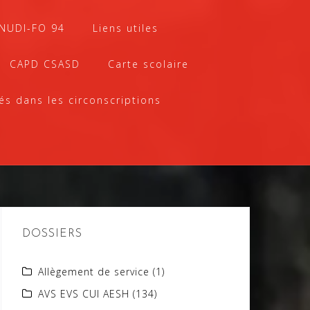
SNUDI-FO 94
Liens utiles
CAPD CSASD
Carte scolaire
és dans les circonscriptions
DOSSIERS
Allègement de service
(1)
AVS EVS CUI AESH
(134)