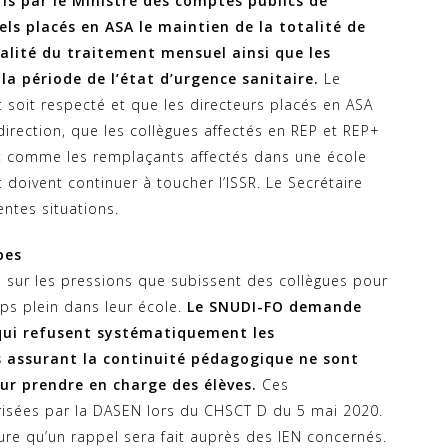
is par le Ministre des comptes publics de
ls placés en ASA le maintien de la totalité de
talité du traitement mensuel ainsi que les
a période de l’état d’urgence sanitaire.
Le
oit respecté et que les directeurs placés en ASA
irection, que les collègues affectés en REP et REP+
ut comme les remplaçants affectés dans une école
 doivent continuer à toucher l’ISSR. Le Secrétaire
entes situations.
pes
l sur les pressions que subissent des collègues pour
s plein dans leur école.
Le SNUDI-FO demande
 qui refusent systématiquement les
es assurant la continuité pédagogique ne sont
ur prendre en charge des élèves.
Ces
risées par la DASEN lors du CHSCT D du 5 mai 2020.
ure qu’un rappel sera fait auprès des IEN concernés.