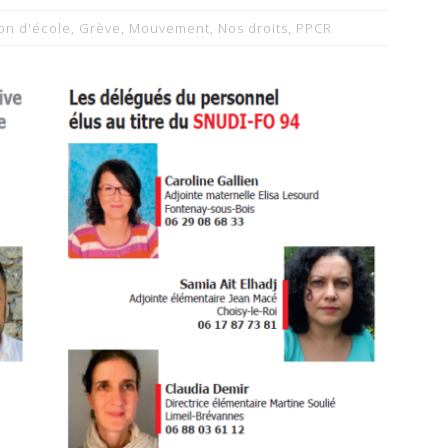
ion d'école
,
Grève
,
Mouvement
,
Nos droits
,
PPCR