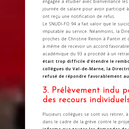
engagée à étudier avec bienveillance les
journée de salaire pour avoir participé 
ont reçu une notification de refus.
Le SNUDI-FO 94 a fait valoir que le suici
imputable au service. Néanmoins, la Dir
proches de Christine Renon à Pantin et 
à même de recevoir un accord favorable
académique du 93 a procédé à un retrait 
était trop difficile d’étendre le rem
collègues du Val-de-Marne, la Direc
refusé de répondre favorablement aux
3. Prélèvement indu po
des recours individuel
Plusieurs collègues se sont vus retirer, 
dans le cadre de la grève contre le proj