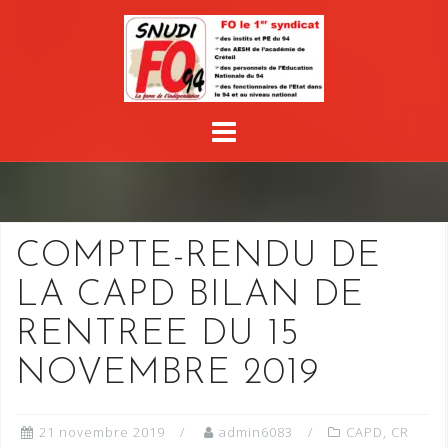
Skip
to
content
COMPTE-RENDU DE
LA CAPD BILAN DE
RENTREE DU 15
NOVEMBRE 2019
21 novembre 2019
admin6083
CAPD
,
CR