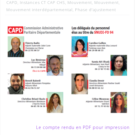
CAPD
,
Instances CT CAP CHS
,
Mouvement
,
Mouvement
,
Mouvement interdépartemental
,
Phase d'ajustement
Le compte rendu en PDF pour impression