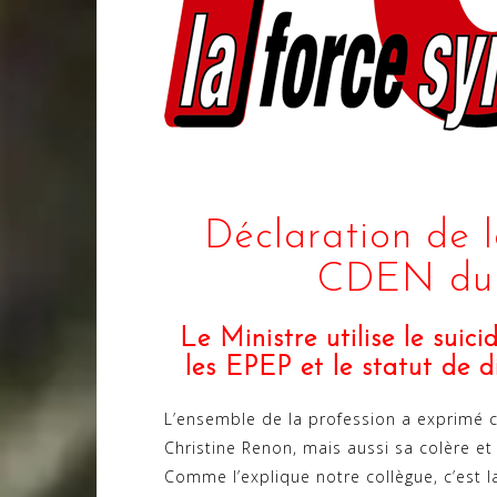
Déclaration de
CDEN du 
Le Ministre utilise le sui
les EPEP et le statut de d
L’ensemble de la profession a exprimé 
Christine Renon, mais aussi sa colère et
Comme l’explique notre collègue, c’est l