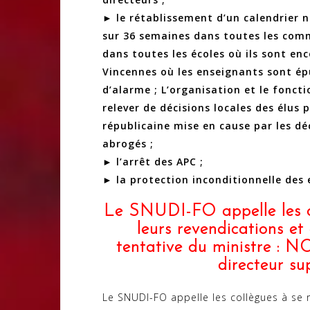
► le rétablissement d’un calendrier n
sur 36 semaines dans toutes les comm
dans toutes les écoles où ils sont en
Vincennes où les enseignants sont épu
d’alarme ; L’organisation et le fonc
relever de décisions locales des élus po
républicaine mise en cause par les d
abrogés ;
► l’arrêt des APC ;
► la protection inconditionnelle des 
Le SNUDI-FO appelle les co
leurs revendications et
tentative du ministre :
directeur su
Le SNUDI-FO appelle les collègues à se r