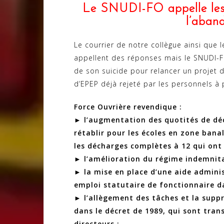
Le SNUDI-FO appelle les p
l’aban
Le courrier de notre collègue ainsi que
appellent des réponses mais le SNUDI-FO
de son suicide pour relancer un projet d
d’EPEP déjà rejeté par les personnels à 
Force Ouvrière revendique :
► l’augmentation des quotités de dé
rétablir pour les écoles en zone bana
les décharges complètes à 12 qui ont 
► l’amélioration du régime indemnitai
► la mise en place d’une aide admini
emploi statutaire de fonctionnaire da
► l’allègement des tâches et la suppr
dans le décret de 1989, qui sont trans
directeurs ;