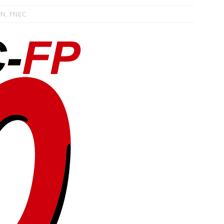
EN
,
FNEC