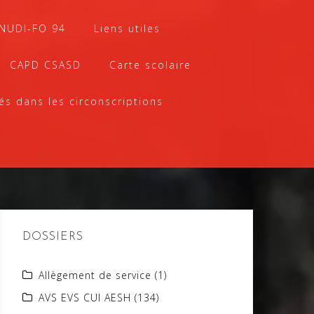
SNUDI-FO 94
Liens utiles
CAPD CSASD
Carte scolaire
és dans les circonscriptions
DOSSIERS
Allègement de service
(1)
AVS EVS CUI AESH
(134)