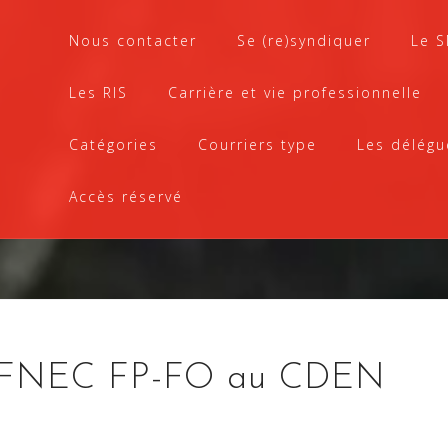
Nous contacter
Se (re)syndiquer
Le 
Les RIS
Carrière et vie professionnelle
Catégories
Courriers type
Les délégu
Accès réservé
la FNEC FP-FO au CDEN