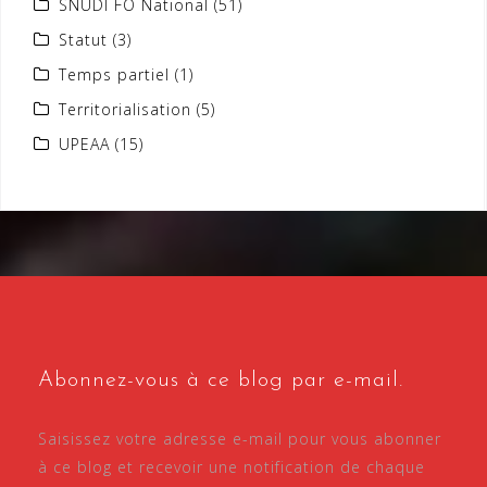
SNUDI FO National
(51)
Statut
(3)
Temps partiel
(1)
Territorialisation
(5)
UPEAA
(15)
Abonnez-vous à ce blog par e-mail.
Saisissez votre adresse e-mail pour vous abonner
à ce blog et recevoir une notification de chaque