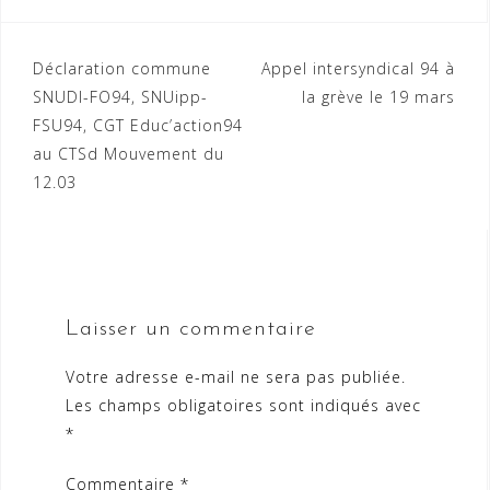
Navigation
Déclaration commune
Appel intersyndical 94 à
SNUDI-FO94, SNUipp-
la grève le 19 mars
de
FSU94, CGT Educ’action94
l’article
au CTSd Mouvement du
12.03
Laisser un commentaire
Votre adresse e-mail ne sera pas publiée.
Les champs obligatoires sont indiqués avec
*
Commentaire
*