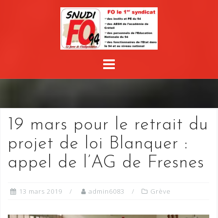
Skip
to
content
19 mars pour le retrait du
projet de loi Blanquer :
appel de l’AG de Fresnes
13 mars 2019
admin6083
Grève