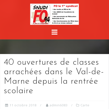
Skip
to
content
40 ouvertures de classes
arrachées dans le Val-de-
Marne depuis la rentrée
scolaire
11 octobre 2018
admin6083
Carte