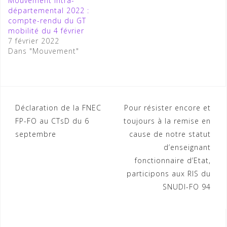
Mouvement intra-
départemental 2022 :
compte-rendu du GT
mobilité du 4 février
7 février 2022
Dans "Mouvement"
Navigation
Déclaration de la FNEC
Pour résister encore et
FP-FO au CTsD du 6
toujours à la remise en
de
septembre
cause de notre statut
l’article
d’enseignant
fonctionnaire d’Etat,
participons aux RIS du
SNUDI-FO 94