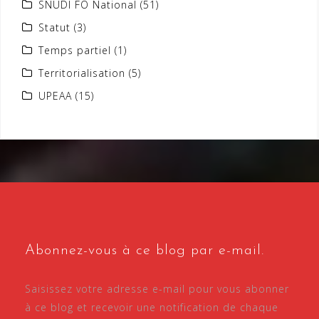
SNUDI FO National
(51)
Statut
(3)
Temps partiel
(1)
Territorialisation
(5)
UPEAA
(15)
Abonnez-vous à ce blog par e-mail.
Saisissez votre adresse e-mail pour vous abonner
à ce blog et recevoir une notification de chaque