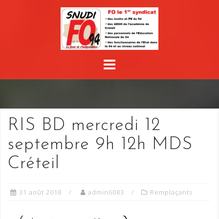
Skip
to
content
RIS BD mercredi 12
septembre 9h 12h MDS
Créteil
31 août 2018
admin6083
Remplaçants