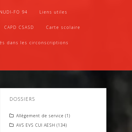
SNUDI-FO 94
Liens utiles
CAPD CSASD
Carte scolaire
és dans les circonscriptions
DOSSIERS
Allègement de service
(1)
AVS EVS CUI AESH
(134)