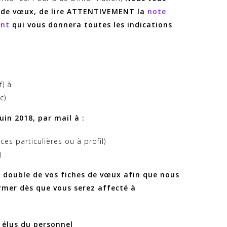
he de vœux, de lire ATTENTIVEMENT la
note
ent
qui vous donnera toutes les indications
f) à
c)
uin 2018, par mail à :
es particulières ou à profil)
)
e double de vos fiches de vœux afin que nous
rmer dès que vous serez affecté à
 élus du personnel