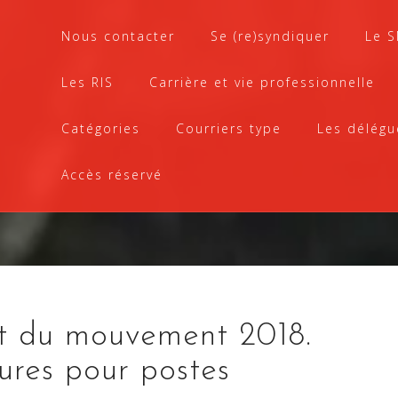
Nous contacter
Se (re)syndiquer
Le 
Les RIS
Carrière et vie professionnelle
Catégories
Courriers type
Les délégu
Accès réservé
t du mouvement 2018.
ures pour postes