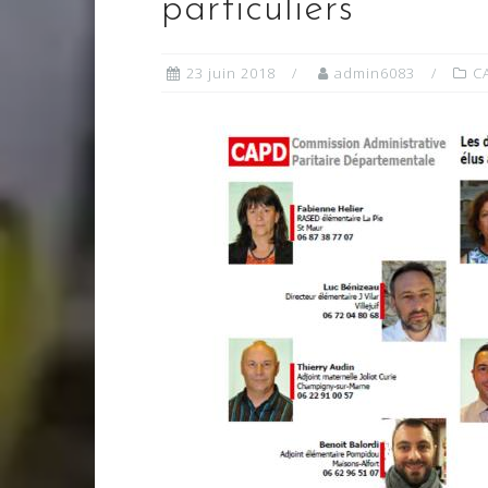
particuliers
23 juin 2018
admin6083
C