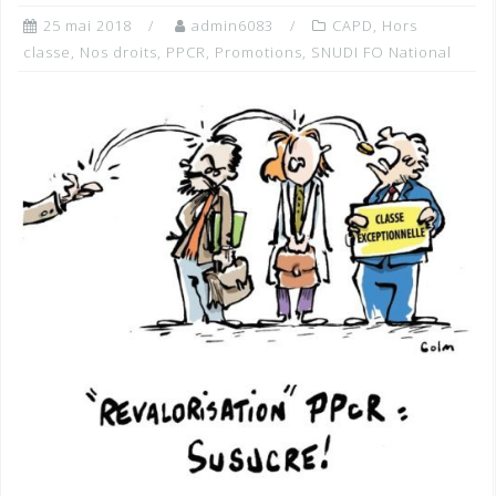
25 mai 2018
admin6083
CAPD
,
Hors
classe
,
Nos droits
,
PPCR
,
Promotions
,
SNUDI FO National