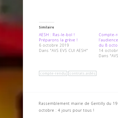
Similaire
AESH : Ras-le-bol !
Compte-r
Préparons la grève !
l’audience
6 octobre 2019
du 8 oct
Dans "AVS EVS CUI AESH"
14 octob
Dans "AV
compte-rendu
contrats aidés
Navigation
Rassemblement mairie de Gentilly du 19
octobre : 4 jours pour tous !
de