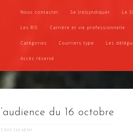
Nous contacter
Se (re)syndiquer
Le 
Les RIS
Carrière et vie professionnelle
Catégories
Courriers type
Les délégu
Accès réservé
’audience du 16 octobre
S EVS CUI AESH