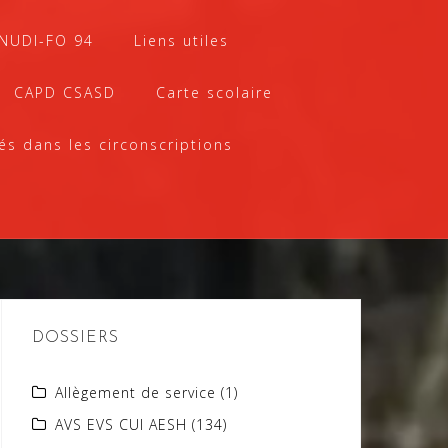
SNUDI-FO 94
Liens utiles
CAPD CSASD
Carte scolaire
és dans les circonscriptions
DOSSIERS
Allègement de service
(1)
AVS EVS CUI AESH
(134)