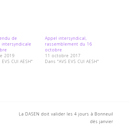
endu de
Appel intersyndical,
 intersyndicale
rassemblement du 16
obre
octobre
re 2019
11 octobre 2017
S EVS CUI AESH"
Dans "AVS EVS CUI AESH"
La DASEN doit valider les 4 jours à Bonneuil
dès janvier