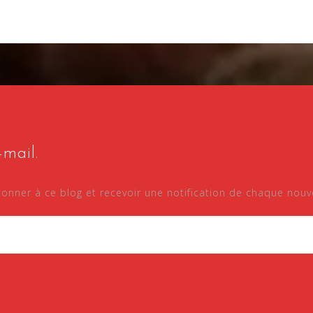
mail.
onner à ce blog et recevoir une notification de chaque nouvel