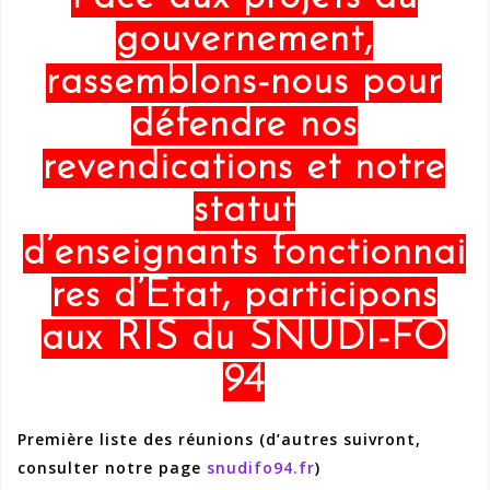
gouvernement,
rassemblons-nous pour
défendre nos
revendications et notre
statut
d’enseignants
fonctionnai
res d’Etat, participons
aux RIS du SNUDI-FO
94
Première liste des réunions (d’autres suivront,
consulter notre page
snudifo94.fr
)