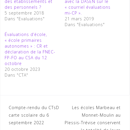
des établissements et
avec la DASEN sur le
des personnels ?
« courriel évaluations
5 septembre 2018
mi-CP ».
Dans "Evaluations"
21 mars 2019
Dans "Evaluations"
Évaluations d’école,
« école primaires
autonomes » : CR et
déclaration de la FNEC-
FP-FO au CSA du 12
octobre
20 octobre 2023
Dans "CTA"
Navigation
Compte-rendu du CTsD
Les écoles Marbeau et
carte scolaire du 6
Monnet-Moulin au
de
septembre 2022
Plessis-Trévise conservent
l’article