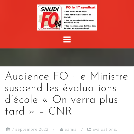
Skip
to
content
Audience FO : le Ministre
suspend les évaluations
d’école « On verra plus
tard » – CNR
7 septembre 2022
Samia
Evaluations
,