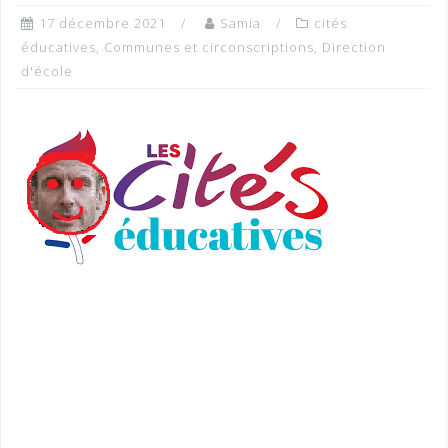
17 décembre 2021
Samia
cités
éducatives
,
Communes et circonscriptions
,
Direction
d'école