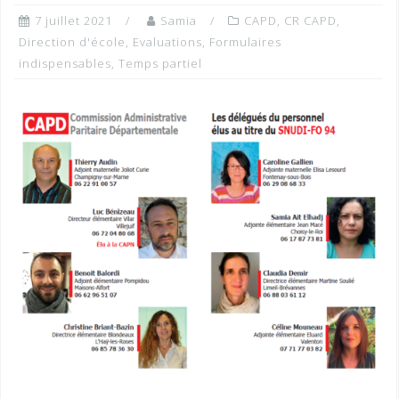
7 juillet 2021
Samia
CAPD
,
CR CAPD
,
Direction d'école
,
Evaluations
,
Formulaires
indispensables
,
Temps partiel