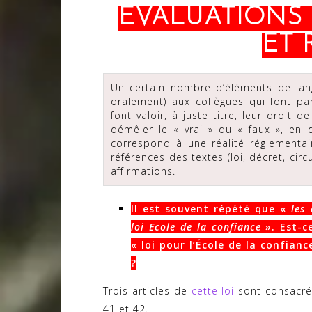
EVALUATIONS 
ET 
Un certain nombre d’éléments de lan
oralement) aux collègues qui font pa
font valoir, à juste titre, leur droit
démêler le « vrai » du « faux », en 
correspond à une réalité réglementa
références des textes (loi, décret, cir
affirmations.
Il est souvent répété que «
les
loi Ecole de la confiance
».
Est-c
« loi pour l’École de la
confianc
?
Trois articles de
cette loi
sont consacrés 
41 et 42.