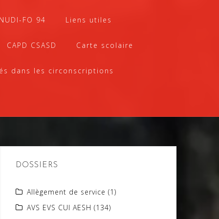
SNUDI-FO 94
Liens utiles
CAPD CSASD
Carte scolaire
és dans les circonscriptions
DOSSIERS
Allègement de service
(1)
AVS EVS CUI AESH
(134)