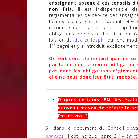
enseignant absent à ces conseils d’é
non fait.
Il est indispensable de
réglementaires de service des enseign
heures d’enseignement devant élèves
reconnue dans la loi, la participatio
obligations de service. La situation n
lois et du
décret Jospin
qui ont modif
er
1
degré et y a introduit explicitement 
On voit donc clairement qu’il ne su
par la loi pour la rendre obligatoir
pas dans les obligations réglement
elle ne peut donc leur être imposée.
D’après certains IEN, les éval
nouveau moyen de refaire le pro
Est-ce vrai ?
Si, dans le document du Conseil d’éva
annexes
, il est indiqué, page 3 : «
La ré