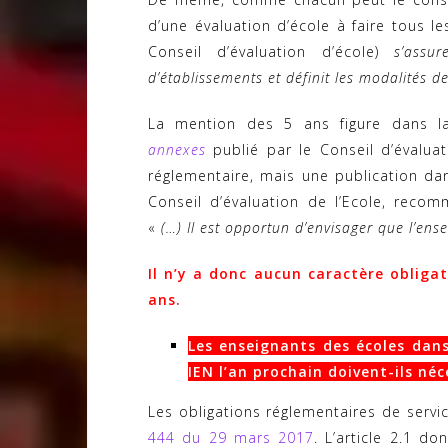
d’une évaluation d’école à faire tous le
Conseil d’évaluation d’école)
s’assu
d’établissements et définit les modalités de
La mention des 5 ans figure dans 
annexes
publié par le Conseil d’évaluat
réglementaire, mais une publication da
Conseil d’évaluation de l’Ecole, recom
«
(…) Il est opportun d’envisager que l’ens
Il n’y a donc aucun caractère obligat
ans.
Les enseignants des écoles dans
IEN l’an prochain doivent-ils né
Les obligations réglementaires de servi
444 du 29 mars 2017
. L’article 2.1 d