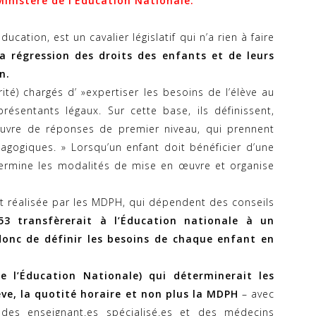
inistère de l’Education Nationale.
ducation, est un cavalier législatif qui n’a rien à faire
la régression des droits des enfants et de leurs
n.
rité) chargés d’ »expertiser les besoins de l’élève au
résentants légaux. Sur cette base, ils définissent,
uvre de réponses de premier niveau, qui prennent
gogiques. » Lorsqu’un enfant doit bénéficier d’une
termine les modalités de mise en œuvre et organise
est réalisée par les MDPH, qui dépendent des conseils
e 53 transfèrerait à l’Éducation nationale à un
 donc de définir les besoins de chaque enfant en
e l’Éducation Nationale) qui déterminerait les
e, la quotité horaire et non plus la MDPH
– avec
des enseignant.es spécialisé.
es et des médecins