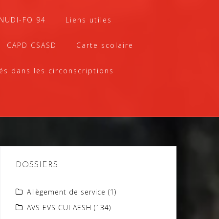
SNUDI-FO 94
Liens utiles
CAPD CSASD
Carte scolaire
és dans les circonscriptions
DOSSIERS
Allègement de service
(1)
AVS EVS CUI AESH
(134)