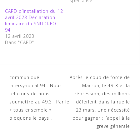
spécialisé"
CAPD d’installation du 12
avril 2023 Déclaration
liminaire du SNUDI-FO
94
12 avril 2023
Dans "CAPD"
Navigation
communiqué
Après le coup de force de
intersyndical 94 : Nous
Macron, le 49-3 et la
de
refusons de nous
répression, des millions
l’article
soumettre au 49.3 ! Par le
déferlent dans la rue le
« tous ensemble »,
23 mars. Une nécessité
bloquons le pays !
pour gagner : l’appel à la
grève générale