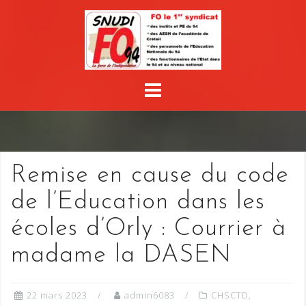
Skip
to
content
Remise en cause du code
de l’Education dans les
écoles d’Orly : Courrier à
madame la DASEN
22 mars 2023
admin6083
CHSCTD
,