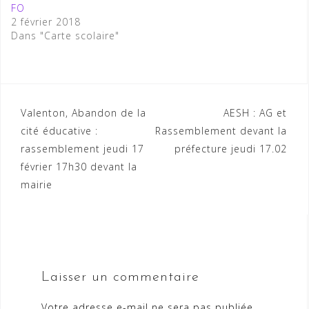
FO
2 février 2018
Dans "Carte scolaire"
Navigation
Valenton, Abandon de la
AESH : AG et
cité éducative :
Rassemblement devant la
de
rassemblement jeudi 17
préfecture jeudi 17.02
l’article
février 17h30 devant la
mairie
Laisser un commentaire
Votre adresse e-mail ne sera pas publiée.