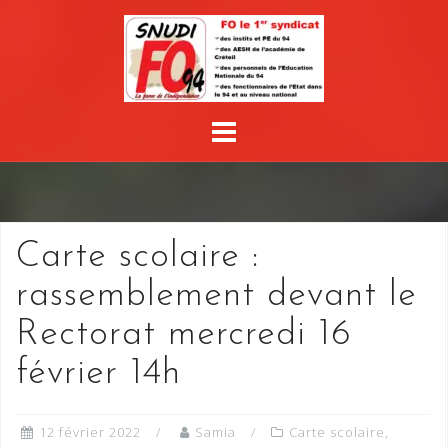
Skip
to
content
Carte scolaire :
rassemblement devant le
Rectorat mercredi 16
février 14h
12 février 2022
Samia
Carte scolaire
,