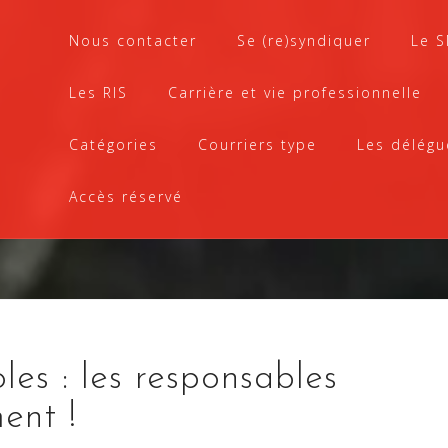
Nous contacter
Se (re)syndiquer
Le 
Les RIS
Carrière et vie professionnelle
Catégories
Courriers type
Les délégu
Accès réservé
les : les responsables
ent !