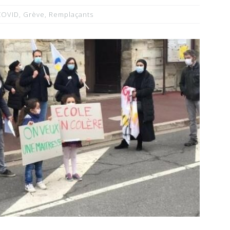
COVID
,
Grève
,
Remplaçants