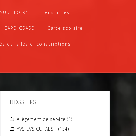
SNUDI-FO 94
Liens utiles
CAPD CSASD
Carte scolaire
és dans les circonscriptions
DOSSIERS
Allègement de service
(1)
AVS EVS CUI AESH
(134)