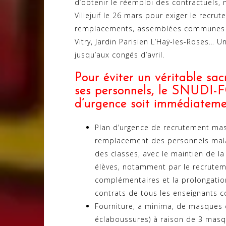
d’obtenir le réemploi des contractuels,
Villejuif le 26 mars pour exiger le recr
remplacements, assemblées communes e
Vitry, Jardin Parisien L’Haÿ-les-Roses… 
jusqu’aux congés d’avril.
Pour éviter un véritable sacr
ses personnels, le SNUDI-F
d’urgence soit immédiateme
Plan d’urgence de recrutement mas
remplacement des personnels malade
des classes, avec le maintien de l
élèves, notamment par le recrutemen
complémentaires et la prolongation 
contrats de tous les enseignants co
Fourniture, a minima, de masques ch
éclaboussures) à raison de 3 masq