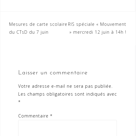
Navigation
Mesures de carte scolaire
RIS spéciale « Mouvement
du CTsD du 7 juin
» mercredi 12 juin à 14h !
de
l’article
Laisser un commentaire
Votre adresse e-mail ne sera pas publiée.
Les champs obligatoires sont indiqués avec
*
Commentaire
*