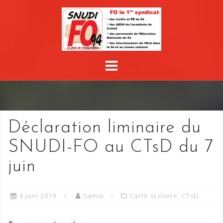
Skip
to
content
Déclaration liminaire du
SNUDI-FO au CTsD du 7
juin
8 juin 2019
Samia
Carte scolaire
,
CTsD